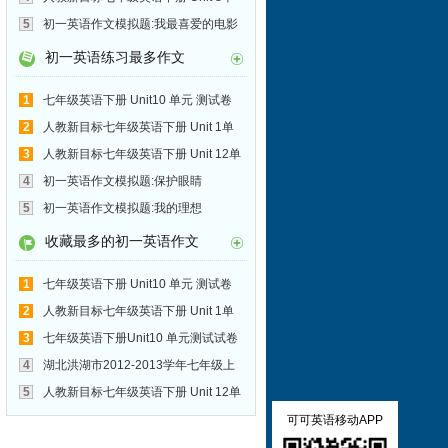
元 测试卷
5
初一英语作文模拟题:我最喜爱的电影
初一英语练习最多作文
1
七年级英语下册 Unit10 单元 测试卷
写作范文：有趣的一天
2
人教新目标七年级英语下册 Unit 1单
元 测试卷
3
人教新目标七年级英语下册 Unit 12单
元 测试卷
4
初一英语作文模拟题:保护眼睛
5
初一英语作文模拟题:我的理想
收藏最多的初一英语作文
1
七年级英语下册 Unit10 单元 测试卷
写作范文：有趣的一天
2
人教新目标七年级英语下册 Unit 1单
元 测试卷
3
七年级英语下册Unit10 单元测试试卷
作文附范文:My Busy Day
4
湖北洪湖市2012-2013学年七年级上
学期期中考试英语作文及范文:我的班长
5
人教新目标七年级英语下册 Unit 12单
元 测试卷
可可英语移动APP