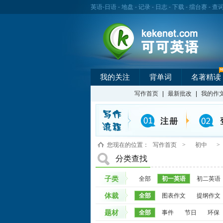
英语
-
日语
-
地盘
-
记录
-
日志
-
下载
-
擂台赛
-
查
我的关注
背单词
名著精读
写作首页
|
最新批改
|
我的作
您现在的位置：
写作首页
>
初中
>
分类查找
子类
全部
初一英语
初二英语
体裁
全部
图表作文
提纲作文
题材
全部
事件
节日
环保