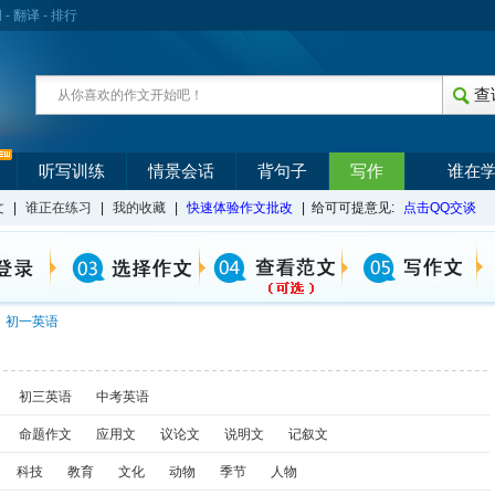
词
-
翻译
-
排行
听写训练
情景会话
背句子
写作
谁在
文
|
谁正在练习
|
我的收藏
|
快速体验作文批改
| 给可可提意见:
点击QQ交谈
初一英语
初三英语
中考英语
命题作文
应用文
议论文
说明文
记叙文
科技
教育
文化
动物
季节
人物