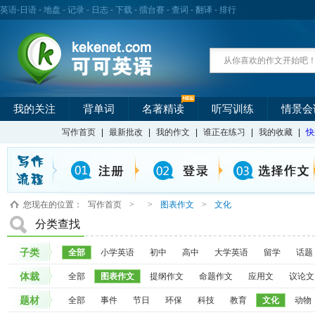
英语
-
日语
-
地盘
-
记录
-
日志
-
下载
-
擂台赛
-
查词
-
翻译
-
排行
我的关注
背单词
名著精读
听写训练
情景会
写作首页
|
最新批改
|
我的作文
|
谁正在练习
|
我的收藏
|
快
您现在的位置：
写作首页
>
>
图表作文
>
文化
分类查找
子类
全部
小学英语
初中
高中
大学英语
留学
话题
体裁
全部
图表作文
提纲作文
命题作文
应用文
议论文
题材
全部
事件
节日
环保
科技
教育
文化
动物