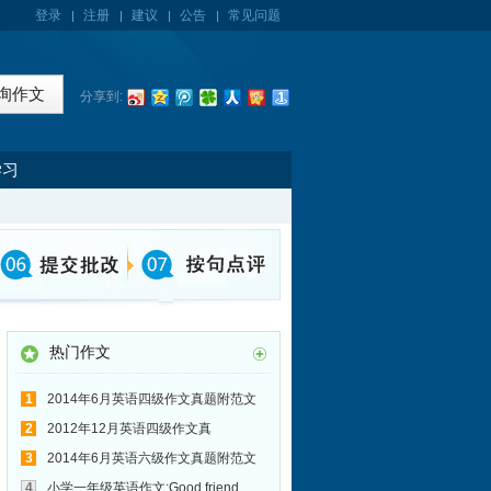
登录
注册
建议
公告
常见问题
分享到:
学习
热门作文
1
2014年6月英语四级作文真题附范文
(第2套):A Beautiful City in China
2
2012年12月英语四级作文真
题:Education pays
3
2014年6月英语六级作文真题附范文
(第3套):立刻得出结论
4
小学一年级英语作文:Good friend