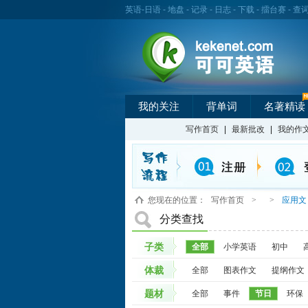
英语
-
日语
-
地盘
-
记录
-
日志
-
下载
-
擂台赛
-
查
我的关注
背单词
名著精读
写作首页
|
最新批改
|
我的作
您现在的位置：
写作首页
>
>
应用文
分类查找
子类
全部
小学英语
初中
体裁
全部
图表作文
提纲作文
题材
全部
事件
节日
环保