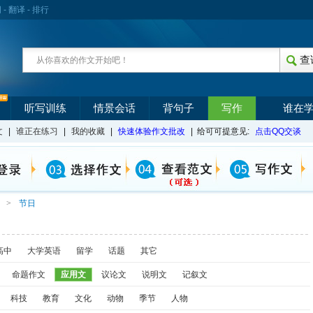
词
-
翻译
-
排行
听写训练
情景会话
背句子
写作
谁在
文
|
谁正在练习
|
我的收藏
|
快速体验作文批改
| 给可可提意见:
点击QQ交谈
>
节日
高中
大学英语
留学
话题
其它
命题作文
应用文
议论文
说明文
记叙文
科技
教育
文化
动物
季节
人物