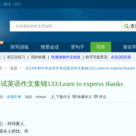
词
-
翻译
-
排行
听写训练
情景会话
背句子
写作
谁在
文
|
谁正在练习
|
我的收藏
|
快速体验作文批改
| 给可可提意见:
点击QQ交谈
语
>
真题
>
2014年初中毕业升学考试英语作文集锦133:Learn to express thanks
文集锦133:Learn to express thanks
源：
全国中考
编辑：
shaun
下载作文
收藏本文
评论
心，对待家人、
观令人担忧。作