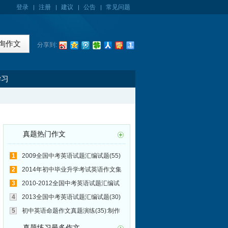
登录
注册
建议
公告
常见问题
分享到:
学习
真题热门作文
1
2009全国中考英语试题汇编试题(55)
写作:雾霾天气（haze weather)
2
2014年初中毕业升学考试英语作文集
锦171:中考
3
2010-2012全国中考英语试题汇编试
题(47)写作:How to relax ourselves after
4
2013全国中考英语试题汇编试题(30)
the exam
写作:寒假即将来临
5
初中英语命题作文真题演练(35):制作
火鸡三明治
真题练习最多作文