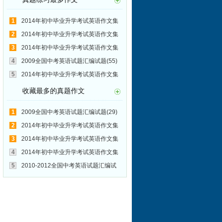
1
2014年初中毕业升学考试英语作文集
锦171:中考
2
2014年初中毕业升学考试英语作文集
锦170:Wonderland
3
2014年初中毕业升学考试英语作文集
锦164:我的朋友
4
2009全国中考英语试题汇编试题(55)
写作:雾霾天气（haze weather)
5
2014年初中毕业升学考试英语作文集
锦159:学生进网吧
收藏最多的真题作文
1
2009全国中考英语试题汇编试题(29)
写作:The Changes of My Friend
2
2014年初中毕业升学考试英语作文集
锦74:回家的公交车上
3
2014年初中毕业升学考试英语作文集
锦95:温州度假
4
2014年初中毕业升学考试英语作文集
锦84:中学生健康情况调查
5
2010-2012全国中考英语试题汇编试
题(52)写作:学生近视率