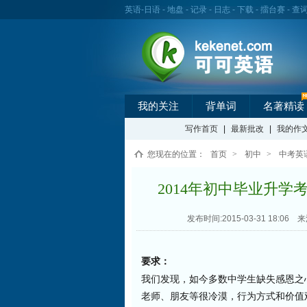
英语
-
日语
-
地盘
-
记录
-
日志
-
下载
-
擂台赛
-
查
我的关注
背单词
名著精读
写作首页
|
最新批改
|
我的作
您现在的位置：
首页
>
初中
>
中考英
2014年初中毕业升学考试英语作
发布时间:2015-03-31 18:06
来
要求：
我们发现，如今多数中学生缺失感恩之
老师、朋友等很冷漠，行为方式和价值