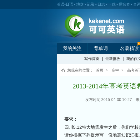
英语
-
日语
-
地盘
-
记录
-
日志
-
下载
-
擂台赛
-
查
我的关注
背单词
名著精读
写作首页
|
最新批改
|
我的作
您现在的位置：
首页
>
高中
>
高考英
2013-2014年高考
发布时间:2015-04-30 10:27
来
要求：
四川5.12特大地震发生之后，你们学
请你根据下列提示写一份地震知识汇报