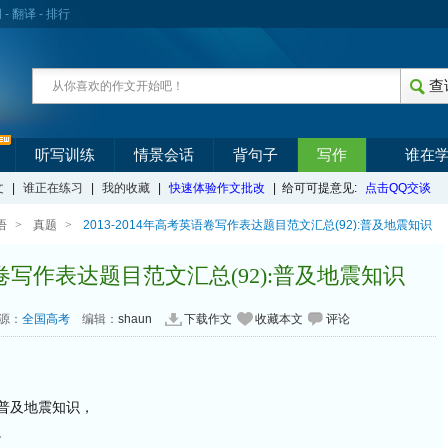
词
-
翻译
-
排行
听写训练
情景会话
背句子
写作
谁在
文
|
谁正在练习
|
我的收藏
|
快速体验作文批改
| 给可可提意见:
点击QQ交谈
语
>
真题
>
2013-2014年高考英语卷写作表达题目范文汇总(92):普及地震知识
英语卷写作表达题目范文汇总(92):普及地震知识
源：
全国高考
编辑：
shaun
下载作文
收藏本文
评论
校普及地震知识，
。