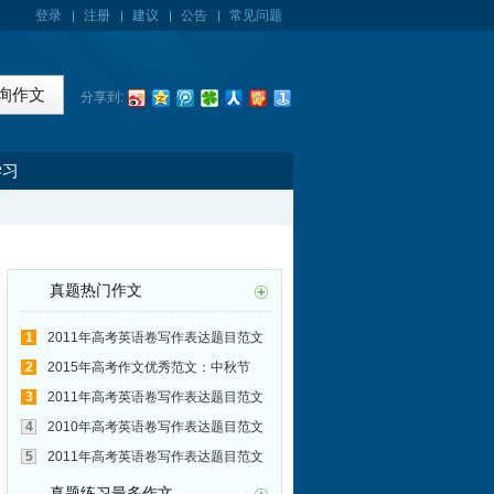
登录
注册
建议
公告
常见问题
分享到:
学习
真题热门作文
1
2011年高考英语卷写作表达题目范文
汇总(39):过度依赖电脑的弊端
2
2015年高考作文优秀范文：中秋节
3
2011年高考英语卷写作表达题目范文
汇总(42):和老师建立良好的师生关系
4
2010年高考英语卷写作表达题目范文
汇总(27):圆明园是否应该重建
5
2011年高考英语卷写作表达题目范文
汇总(32):珍爱生命 远离毒品
真题练习最多作文