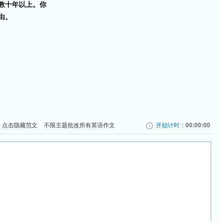
教十年以上。你
由。
点击隐藏范文
不限主题批改所有英语作文
开始计时：
00:00:00