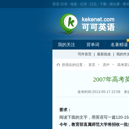
英语
-
日语
-
地盘
-
记录
-
日志
-
下载
-
擂台赛
-
查
我的关注
背单词
名著精读
写作首页
|
最新批改
|
我的作
您现在的位置：
首页
>
高中
>
高考英
2007年高
发布时间:2013-05-17 22:58
来
要求：
阅读下面的文字，用英语写一篇120-1
今年，教育部直属师范大学将招收一批