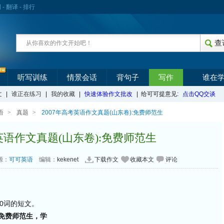
词
-
翻译
-
排行
听写训练
情景会话
背句子
写作
谁在
文
|
谁正在练习
|
我的收藏
|
快速体验作文批改
| 给可可提意见:
点击QQ交谈
语
>
真题
>
2007年高考英语作文真题(山东卷):免费师范生
考英语作文真题(山东卷):免费师范生
源：
可可英语
编辑：
kekenet
下载作文
收藏本文
评论
50词的短文。
免费师范生，学