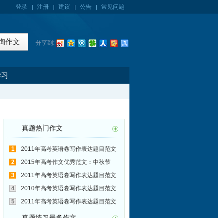
登录
注册
建议
公告
常见问题
分享到:
学习
真题热门作文
1
2011年高考英语卷写作表达题目范文
汇总(39):过度依赖电脑的弊端
2
2015年高考作文优秀范文：中秋节
3
2011年高考英语卷写作表达题目范文
汇总(42):和老师建立良好的师生关系
4
2010年高考英语卷写作表达题目范文
汇总(27):圆明园是否应该重建
5
2011年高考英语卷写作表达题目范文
汇总(32):珍爱生命 远离毒品
真题练习最多作文