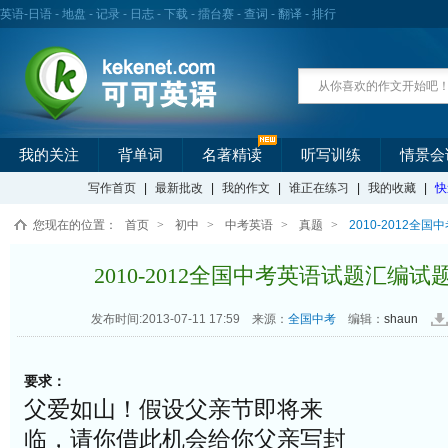
英语
-
日语
-
地盘
-
记录
-
日志
-
下载
-
擂台赛
-
查词
-
翻译
-
排行
我的关注
背单词
名著精读
听写训练
情景会
写作首页
|
最新批改
|
我的作文
|
谁正在练习
|
我的收藏
|
快
您现在的位置：
首页
>
初中
>
中考英语
>
真题
>
2010-2012全
2010-2012全国中考英语试题汇编试题
发布时间:2013-07-11 17:59
来源：
全国中考
编辑：
shaun
要求：
父爱如山！假设父亲节即将来
临，请你借此机会给你父亲写封