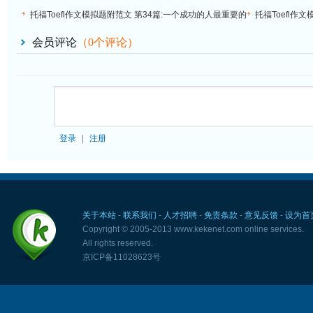
使用
估老师
托福Toefl作文模拟题附范文 第34篇:一个成功的人最重要的
托福Toefl作
品质是什么
会员评论
（
0
个评论）
登录
|
注册
关于本站
-
联系我们
-
人才招聘
-
免责条款
-
意见反馈
-
设为首
Copyright © 2005-2013 www.kekenet.com online services.
All rights reserved.
京ICP备11028623号