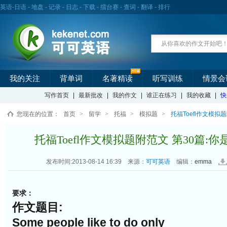
英语
-
日语
-
地盘
-
记录
-
日志
-
下载
-
擂台赛
-
查词
-
翻译
-
排行
我的关注
背单词
名著精读
听写训练
情景会
写作首页
|
最新批改
|
我的作文
|
谁正在练习
|
我的收藏
|
快
您现在的位置：
首页
>
留学
>
托福
>
模拟题
>
托福Toefl作文模拟
托福Toefl作文模拟题附范文 第30篇
发布时间:2013-08-14 16:39
来源：
可可英语
编辑：
emma
要求：
作文题目:
Some people like to do only