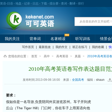
英语
-
日语
-
地盘
-
记录
-
日志
-
下载
-
擂台赛
-
查词
-
翻译
-
排行
我的关注
背单词
名著精读
听写训练
情景会
写作首页
|
最新批改
|
我的作文
|
谁正在练习
|
我的收藏
|
快
您现在的位置：
首页
>
高中
>
高考英语
>
真题
>
2010年高考英语
2010年高考英语卷写作表达题目范文
发布时间:2013-09-06 16:00
来源：
全国高考
编辑：
shaun
要求：
假如你是一名导游,负责陪同外宾游览苏州。车子开到虎
丘山（The Tiger Hill）门口时，你在车子上用英语向他