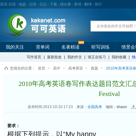
英语
-
日语
-
地盘
-
记录
-
日志
-
下载
-
擂台赛
-
查词
-
翻译
-
排行
我的关注
背单词
名著精读
听写训练
情景会
写作首页
|
最新批改
|
我的作文
|
谁正在练习
|
我的收藏
|
快
您现在的位置：
首页
>
高中
>
高考英语
>
真题
>
2010年高考英语卷写作
2010年高考英语卷写作表达题目范文汇总(37): 
Festival
发布时间:2013-10-10 17:23
来源：
全国高考
编辑：
shaun
要求：
根据下列提示，以“My happy