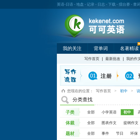
英语
-
日语
-
地盘
-
记录
-
日志
-
下载
-
擂台赛
-
查
我的关注
背单词
名著精读
写作首页
|
最新批改
|
我的作
您现在的位置：
写作首页
>
初中
>
分类查找
子类
全部
小学英语
初中
体裁
全部
图表作文
提纲作文
题材
全部
事件
节日
环保