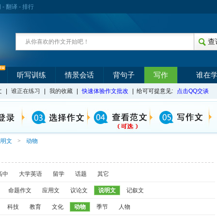
词
-
翻译
-
排行
听写训练
情景会话
背句子
写作
谁在
文
|
谁正在练习
|
我的收藏
|
快速体验作文批改
| 给可可提意见:
点击QQ交谈
说明文
>
动物
高中
大学英语
留学
话题
其它
命题作文
应用文
议论文
说明文
记叙文
科技
教育
文化
动物
季节
人物