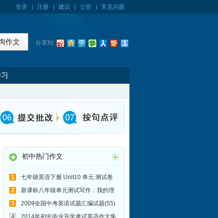
登录
注册
建议
公告
常见问题
分享到:
学习
初中热门作文
1
七年级英语下册 Unit10 单元 测试卷
写作范文：有趣的一天
2
新课标八年级单元测试写作：我的理
想
3
2009全国中考英语试题汇编试题(55)
写作:雾霾天气（haze weather)
4
2014年初中毕业升学考试英语作文集