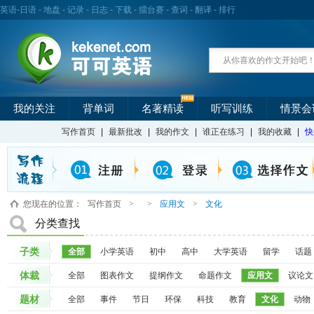
英语
-
日语
-
地盘
-
记录
-
日志
-
下载
-
擂台赛
-
查词
-
翻译
-
排行
我的关注
背单词
名著精读
听写训练
情景会
写作首页
|
最新批改
|
我的作文
|
谁正在练习
|
我的收藏
|
快
您现在的位置：
写作首页
>
>
应用文
>
文化
分类查找
子类
全部
小学英语
初中
高中
大学英语
留学
话题
体裁
全部
图表作文
提纲作文
命题作文
应用文
议论文
题材
全部
事件
节日
环保
科技
教育
文化
动物