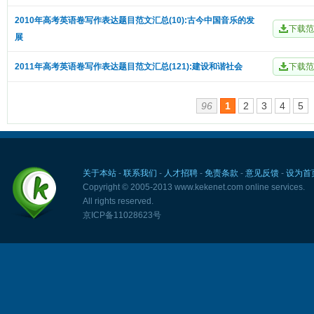
2010年高考英语卷写作表达题目范文汇总(10):古今中国音乐的发
展
2011年高考英语卷写作表达题目范文汇总(121):建设和谐社会
96
1
2
3
4
5
关于本站
-
联系我们
-
人才招聘
-
免责条款
-
意见反馈
-
设为首
Copyright © 2005-2013 www.kekenet.com online services.
All rights reserved.
京ICP备11028623号