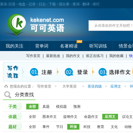
英语
-
日语
-
地盘
-
记录
-
日志
-
下载
-
擂台赛
-
查词
-
翻译
-
排行
我的关注
背单词
名著精读
听写训练
情景会
写作首页
|
最新批改
|
我的作文
|
谁正在练习
|
我的收藏
|
快
您现在的位置：
写作首页
>
大学英语
>
英语四级
>
应用文
>
分类查找
子类
全部
真题
模拟题
预测
体裁
全部
图表作文
提纲作文
命题作文
应用文
议论文
题材
全部
事件
节日
环保
科技
教育
文化
动物