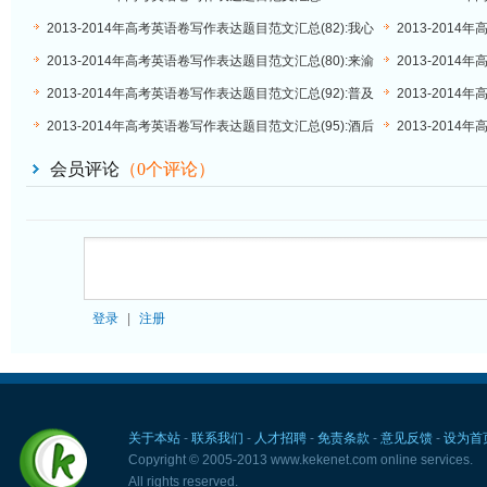
(84):Letters to Dr Helper
活动
2013-2014年高考英语卷写作表达题目范文汇总(82):我心
2013-201
目中的好老师
(81):Working In
2013-2014年高考英语卷写作表达题目范文汇总(80):来渝
2013-201
旅行
使用手机
2013-2014年高考英语卷写作表达题目范文汇总(92):普及
2013-2014
地震知识
Meal of the Da
2013-2014年高考英语卷写作表达题目范文汇总(95):酒后
2013-201
驾车
是快乐的还是
会员评论
（
0
个评论）
登录
|
注册
关于本站
-
联系我们
-
人才招聘
-
免责条款
-
意见反馈
-
设为首
Copyright © 2005-2013 www.kekenet.com online services.
All rights reserved.