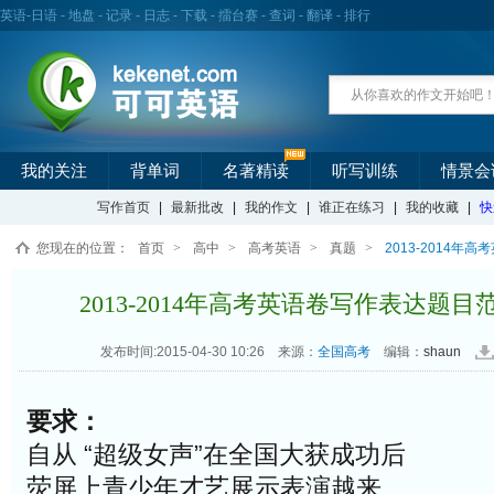
英语
-
日语
-
地盘
-
记录
-
日志
-
下载
-
擂台赛
-
查词
-
翻译
-
排行
我的关注
背单词
名著精读
听写训练
情景会
写作首页
|
最新批改
|
我的作文
|
谁正在练习
|
我的收藏
|
快
您现在的位置：
首页
>
高中
>
高考英语
>
真题
>
2013-2014年
2013-2014年高考英语卷写作表达题目范
发布时间:2015-04-30 10:26
来源：
全国高考
编辑：
shaun
要求：
自从 “超级女声”在全国大获成功后
荧屏上青少年才艺展示表演越来