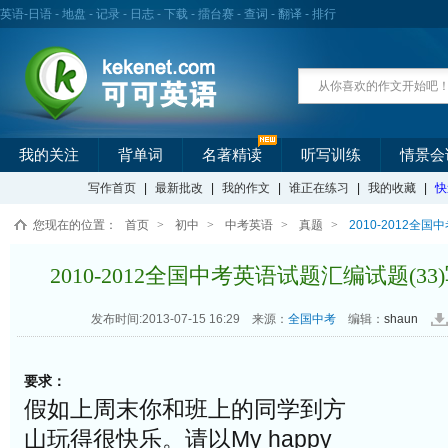
英语
-
日语
-
地盘
-
记录
-
日志
-
下载
-
擂台赛
-
查词
-
翻译
-
排行
我的关注
背单词
名著精读
听写训练
情景会
写作首页
|
最新批改
|
我的作文
|
谁正在练习
|
我的收藏
|
快
您现在的位置：
首页
>
初中
>
中考英语
>
真题
>
2010-2012全国中
2010-2012全国中考英语试题汇编试题(33)写作:
发布时间:2013-07-15 16:29
来源：
全国中考
编辑：
shaun
要求：
假如上周末你和班上的同学到方
山玩得很快乐。请以My happy