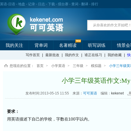
英语
-
日语
-
地盘
-
记录
-
日志
-
下载
-
擂台赛
-
查词
-
翻译
-
排行
我的关注
背单词
名著精读
听写训练
情景会
写作首页
|
最新批改
|
我的作文
|
谁正在练习
|
我的收藏
|
快
您现在的位置：
首页
>
小学英语
>
三年级
>
模拟题
>
小学三年级英语作
小学三年级英语作文:My sc
发布时间:2013-05-15 11:55
来源：
可可英语
编辑：
kekenet
要求：
用英语描述下自己的学校，字数在100字以内。