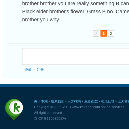
brother brother you are really something B can
Black elder brother's flower. Grass B no. Came
brother you why.
7
1
2
登录
|
注册
关于本站
-
联系我们
-
人才招聘
-
免责条款
-
意见反馈
-
设为首
Copyright © 2005-2013 www.kekenet.com online services.
All rights reserved.
京ICP备11028623号