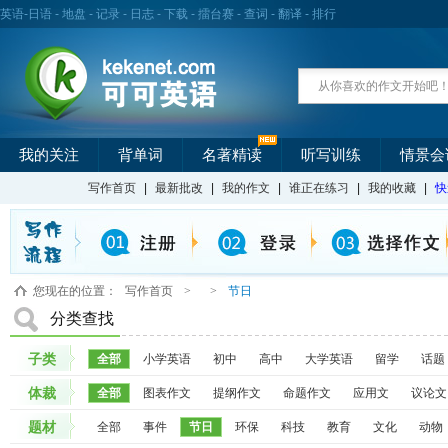
英语
-
日语
-
地盘
-
记录
-
日志
-
下载
-
擂台赛
-
查词
-
翻译
-
排行
我的关注
背单词
名著精读
听写训练
情景会
写作首页
|
最新批改
|
我的作文
|
谁正在练习
|
我的收藏
|
快
您现在的位置：
写作首页
>
>
节日
分类查找
子类
全部
小学英语
初中
高中
大学英语
留学
话题
体裁
全部
图表作文
提纲作文
命题作文
应用文
议论文
题材
全部
事件
节日
环保
科技
教育
文化
动物