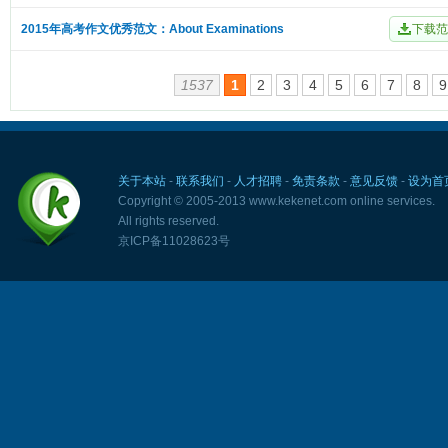
2015年高考作文优秀范文：About Examinations
1537
1
2
3
4
5
6
7
8
9
关于本站
-
联系我们
-
人才招聘
-
免责条款
-
意见反馈
-
设为首
Copyright © 2005-2013 www.kekenet.com online services.
All rights reserved.
京ICP备11028623号