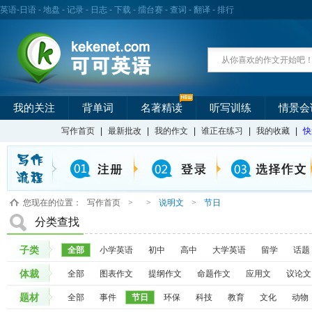
英语
-
日语
-
地盘
-
记录
-
日志
-
下载
-
擂台赛
-
查词
-
翻译
-
排行
我的关注
背单词
名著精读
听写训练
情景会
写作首页
|
最新批改
|
我的作文
|
谁正在练习
|
我的收藏
|
快
您现在的位置：
写作首页
>
>
说明文
>
节日
分类查找
子类
全部
小学英语
初中
高中
大学英语
留学
话题
体裁
全部
图表作文
提纲作文
命题作文
应用文
议论文
题材
全部
事件
节日
环保
科技
教育
文化
动物